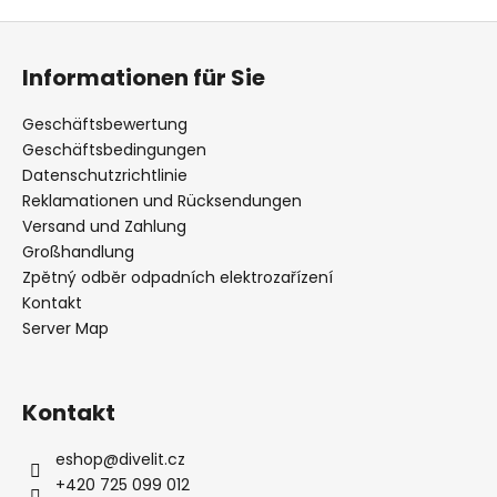
F
u
Informationen für Sie
SUCHEN
ß
z
Geschäftsbewertung
e
Geschäftsbedingungen
i
Datenschutzrichtlinie
W
l
Reklamationen und Rücksendungen
i
r
Versand und Zahlung
e
e
Großhandlung
m
Zpětný odběr odpadních elektrozařízení
p
Kontakt
f
Server Map
e
h
l
Kontakt
e
n
eshop
@
divelit.cz
+420 725 099 012