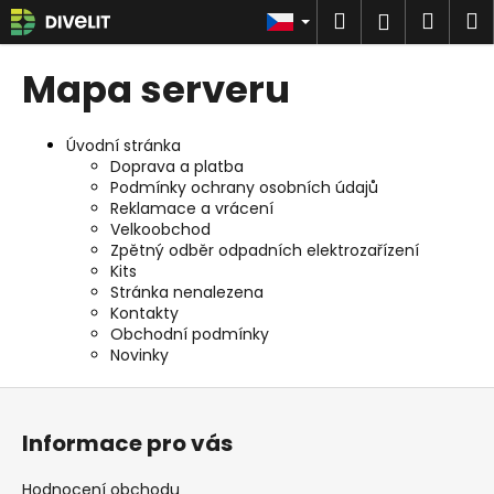
K
Přejít
Hledat
Náku
M
Přihlášen
na
o
obsah
Zpět
Zpět
košík
š
Mapa serveru
í
C
k
o
Úvodní stránka
Doprava a platba
p
Podmínky ochrany osobních údajů
o
Reklamace a vrácení
t
Velkoobchod
Zpětný odběr odpadních elektrozařízení
ř
Kits
e
Stránka nenalezena
Kontakty
b
Obchodní podmínky
u
Novinky
j
Z
e
á
t
Informace pro vás
p
e
a
n
Hodnocení obchodu