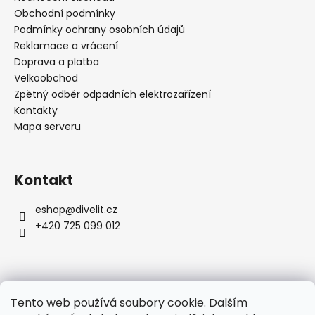
t
Obchodní podmínky
a
í
Podmínky ochrany osobních údajů
j
Reklamace a vrácení
í
Doprava a platba
t
Velkoobchod
?
Zpětný odběr odpadních elektrozařízení
Kontakty
Mapa serveru
HLEDAT
Kontakt
eshop
@
divelit.cz
D
+420 725 099 012
o
p
o
r
u
Tento web používá soubory cookie. Dalším
Zpět na DIVELIT.CZ