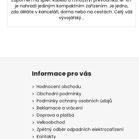
Zapomeň na spleť kabelů a množství převodníků. M-KIT
je nahradí jediným kompaktním zařízením. Je jedno,
zda děláte v kanceláři, doma nebo na cestách. Celý váš
vývojářský...
Z
á
Informace pro vás
p
a
Hodnocení obchodu
t
Obchodní podmínky
í
Podmínky ochrany osobních údajů
Reklamace a vrácení
Doprava a platba
Velkoobchod
Zpětný odběr odpadních elektrozařízení
Kontakty