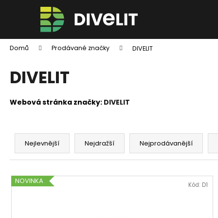
K
Přejít
na
o
obsah
Zpět
Zpět
š
do
do
í
Domů
Prodávané značky
DIVELIT
k
obchodu
obchodu
DIVELIT
Webová stránka značky:
DIVELIT
Ř
a
Nejlevnější
Nejdražší
Nejprodávanější
z
e
V
n
NOVINKA
ý
Kód:
D1
í
p
p
i
DIVELIT M-KIT