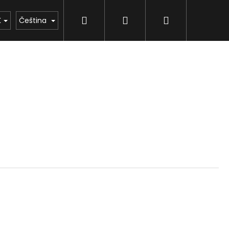
Hledat
Přihlášení
Nákupní
K
Čeština
košík