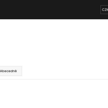
CZ
Co potřebujete najít?
HLEDAT
Doporučujeme
Abecedně